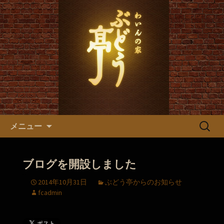
ぶどう亭からのお知らせ
名古屋市、新栄にあるフレン
チ わいんの家「ぶどう亭」
コンテンツへ移動
検
メニュー
索:
ブログを開設しました
2014年10月31日
ぶどう亭からのお知らせ
fcadmin