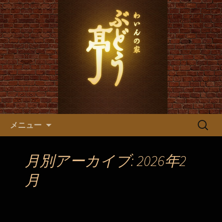
ぶどう亭からのお知らせ
名古屋市、新栄にあるフレン
チ わいんの家「ぶどう亭」
コンテンツへ移動
検
メニュー
索:
月別アーカイブ: 2026年2
月